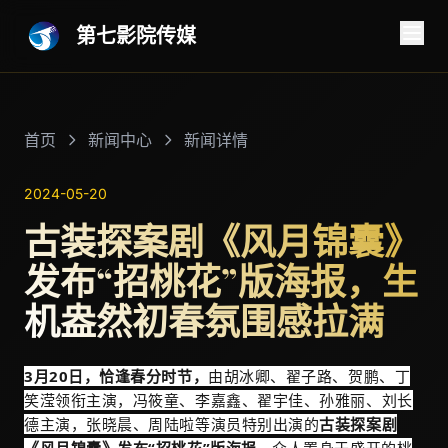
第七影院传媒
首页
新闻中心
新闻详情
2024-05-20
古装探案剧《风月锦囊》
发布“招桃花”版海报，生
机盎然初春氛围感拉满
3月20日，恰逢春分时节，
由胡冰卿、翟子路、贺鹏、丁
笑滢领衔主演，冯筱童、李嘉鑫、翟宇佳、孙雅丽、刘长
德主演，张晓晨、周陆啦等演员特别出演的
古装探案剧