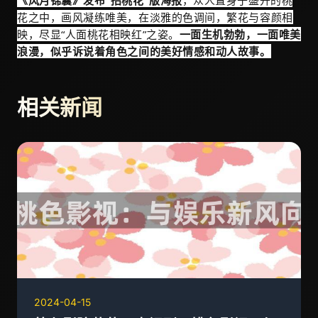
《风月锦囊》发布“招桃花”版海报
，众人置身于盛开的桃
花之中，画风凝练唯美，在淡雅的色调间，繁花与容颜相
映，尽显“人面桃花相映红”之姿。
一面生机勃勃，一面唯美
浪漫，似乎诉说着角色之间的美好情感和动人故事。
相关新闻
2024-04-15